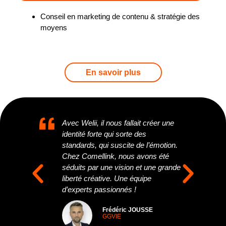
Conseil en marketing de contenu & stratégie des
moyens
En savoir plus
oriété
Avec Welii, il nous fallait créer une
La 
l. Grâce
identité forte qui sorte des
est
de notre
standards, qui suscite de l’émotion.
l’é
 un
Chez Comellink, nous avons été
son
P
S
les codes
séduits par une vision et une grande
tou
r
u
niser, en
liberté créative. Une équipe
pro
é
i
ilité.
d’experts passionnés !
cré
c
v
UGOFF
Frédéric JOUSSE
GGVIE