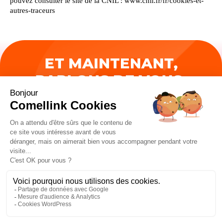
pouvez consulter le site de la CNIL : www.cnil.fr/fr/cookies-et-
autres-traceurs
ET MAINTENANT,
PARLONS DE VOUS.
Contactez-nous
I
L
n
i
s
n
t
k
Mentions légales
/
Politique de confidentialité
/
Gestion des cookies